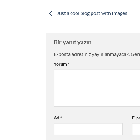
Just a cool blog post with Images
Bir yanıt yazın
E-posta adresiniz yayınlanmayacak.
Gere
Yorum
*
Ad
*
E-p