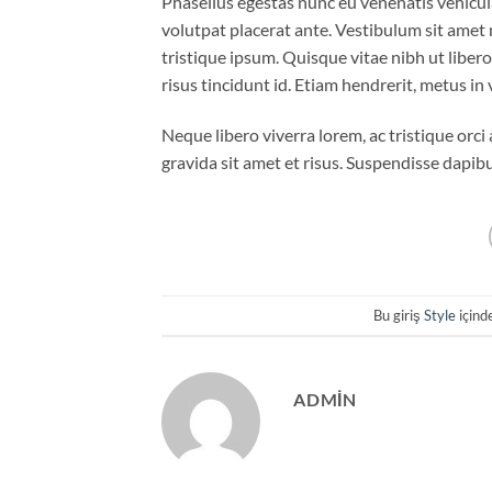
Phasellus egestas nunc eu venenatis vehicula.
volutpat placerat ante. Vestibulum sit amet 
tristique ipsum. Quisque vitae nibh ut liber
risus tincidunt id. Etiam hendrerit, metus in
Neque libero viverra lorem, ac tristique orc
gravida sit amet et risus. Suspendisse dap
Bu giriş
Style
içind
ADMIN