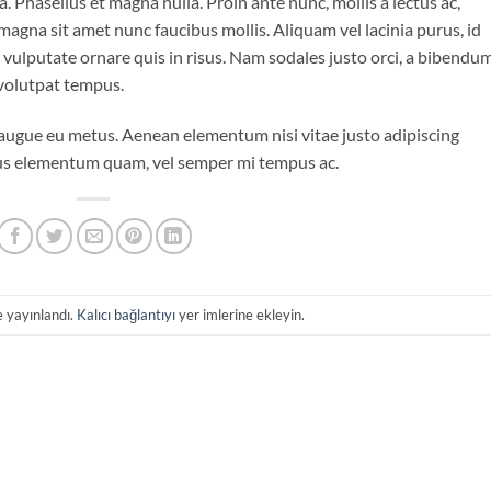
 Phasellus et magna nulla. Proin ante nunc, mollis a lectus ac,
magna sit amet nunc faucibus mollis. Aliquam vel lacinia purus, id
o vulputate ornare quis in risus. Nam sodales justo orci, a bibendu
 volutpat tempus.
i augue eu metus. Aenean elementum nisi vitae justo adipiscing
ibus elementum quam, vel semper mi tempus ac.
e yayınlandı.
Kalıcı bağlantıyı
yer imlerine ekleyin.